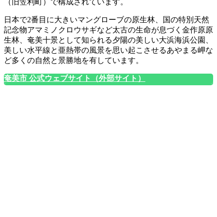
（旧笠利町）で構成されています。
日本で2番目に大きいマングローブの原生林、国の特別天然
記念物アマミノクロウサギなど太古の生命が息づく金作原原
生林、奄美十景として知られる夕陽の美しい大浜海浜公園、
美しい水平線と亜熱帯の風景を思い起こさせるあやまる岬な
ど多くの自然と景勝地を有しています。
奄美市 公式ウェブサイト（外部サイト）